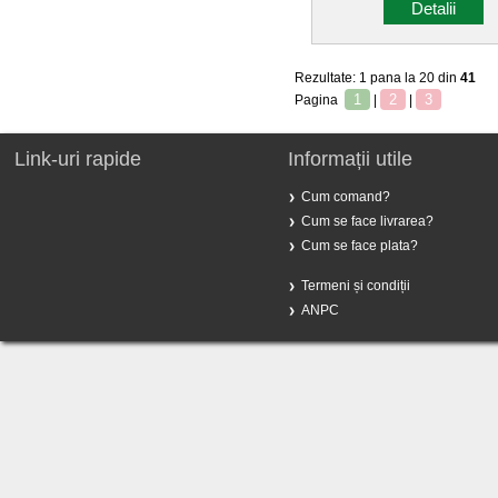
Detalii
Rezultate: 1 pana la 20 din
41
1
2
3
Pagina
|
|
Link-uri rapide
Informații utile
Cum comand?
Cum se face livrarea?
Cum se face plata?
Termeni și condiții
ANPC