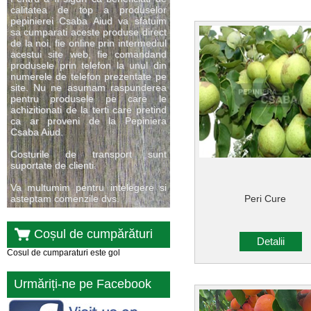
calitatea de top a produselor
pepinierei Csaba Aiud va sfatuim
sa cumparati aceste produse direct
de la noi, fie online prin intermediul
acestui site web, fie comandand
produsele prin telefon la unul din
numerele de telefon prezentate pe
site. Nu ne asumam raspunderea
pentru produsele pe care le
achizitionati de la terti care pretind
ca ar proveni de la Pepiniera
Csaba Aiud.
Costurile de transport sunt
suportate de clienti.
Va multumim pentru intelegere si
asteptam comenzile dvs.
Peri Cure
Coșul de cumpărături
Detalii
Cosul de cumparaturi este gol
Urmăriți-ne pe Facebook