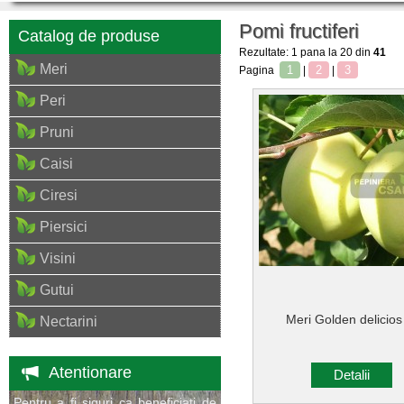
Pomi fructiferi
Catalog de produse
Rezultate: 1 pana la 20 din
41
Meri
1
2
3
Pagina
|
|
Peri
Pruni
Caisi
Ciresi
Piersici
Visini
Gutui
Meri Golden delicios
Nectarini
Atentionare
Detalii
Pentru a fi siguri ca beneficiati de